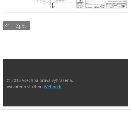
Zpět
© 2016 Všechna práva vyhrazena.
Vytvořeno službou
Webnode