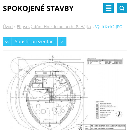
SPOKOJENÉ STAVBY
Úvod
Elipsový dům Hnízdo od arch. P. Hájka
Výstřižek2.JPG
Spustit prezentaci