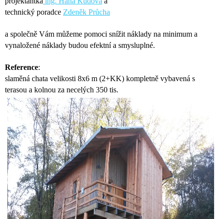
projektantka
ing. Hana Kudová
a
technický poradce
Zdeněk Průcha
a společně Vám můžeme pomoci snížit náklady na minimum a
vynaložené náklady budou efektní a smysluplné.
Reference
:
slaměná chata velikosti 8x6 m (2+KK) kompletně vybavená s
terasou a kolnou za necelých 350 tis.