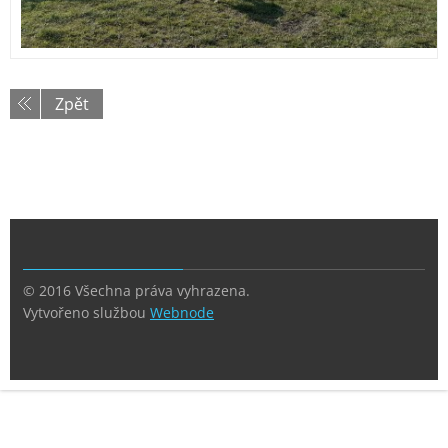
Zpět
© 2016 Všechna práva vyhrazena.
Vytvořeno službou
Webnode