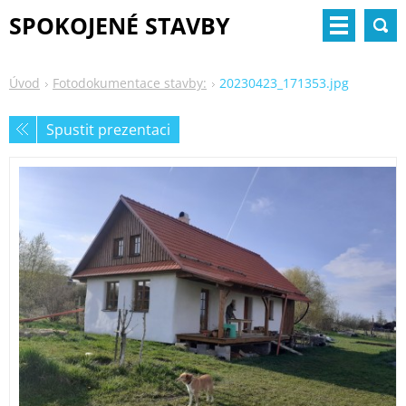
SPOKOJENÉ STAVBY
Úvod
Fotodokumentace stavby:
20230423_171353.jpg
Spustit prezentaci