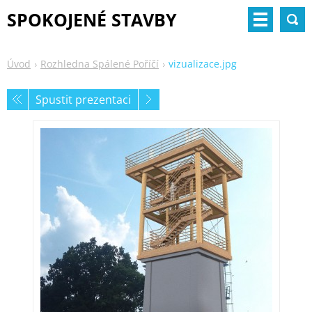
SPOKOJENÉ STAVBY
Úvod
Rozhledna Spálené Poříčí
vizualizace.jpg
Spustit prezentaci