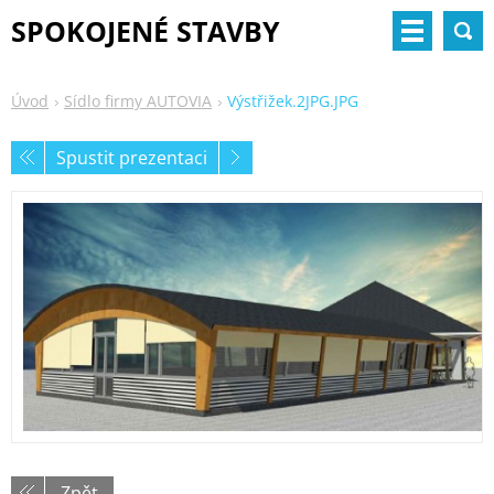
SPOKOJENÉ STAVBY
Úvod
Sídlo firmy AUTOVIA
Výstřižek.2JPG.JPG
Spustit prezentaci
Zpět