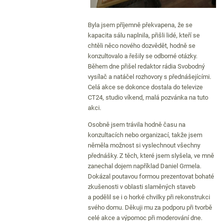
Byla jsem příjemně překvapena, že se
kapacita sálu naplnila, přišli lidé, kteří se
chtěli něco nového dozvědět, hodně se
konzultovalo a řešily se odborné otázky.
Během dne přišel redaktor rádia Svobodný
vysílač a natáčel rozhovory s přednášejícími.
Celá akce se dokonce dostala do televize
CT24, studio víkend, malá pozvánka na tuto
akci.
Osobně jsem trávila hodně času na
konzultacích nebo organizací, takže jsem
něměla možnost si vyslechnout všechny
přednášky. Z těch, které jsem slyšela, ve mně
zanechal dojem například Daniel Grmela.
Dokázal poutavou formou prezentovat bohaté
zkušenosti v oblasti slaměných staveb
a podělil se i o horké chvilky při rekonstrukci
svého domu. Děkuji mu za podporu při tvorbě
celé akce a výpomoc při moderování dne.