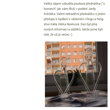
Veliký zájem vzbudila poutavá přednáška ("o
hovnech" jak sám říká) v podání Jardy
Kršňáka. Velmi netradiční přednášku o jiném
přístupu k bydlení s vědomím i-ťingu a feng-
shui měla Věrka Nosková. Den byl plný
nových informací a zážitků, takže jsme byli
rádi, že už je večer.:-)